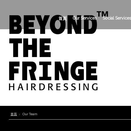
Our Services
Social Service
首頁
首頁
Our Team