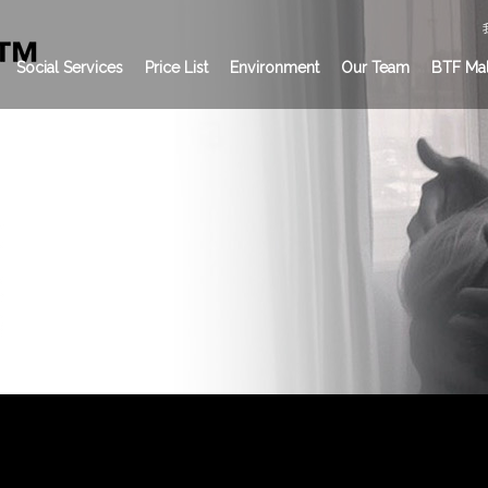
Social Services
Price List
Environment
Our Team
BTF Mal