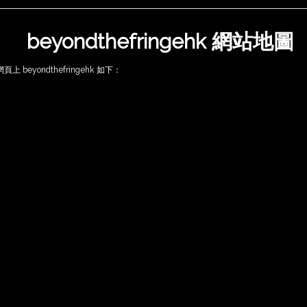
beyondthefringehk 網站地圖
yondthefringehk 如下：